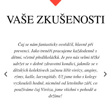
VAŠE ZKUŠENOSTI
Čaj se nám fantasticky osvědčil, hlavně při
prevenci. Jako trenéři pracujeme každodenně s
dětmi, včetně předškoláčků. Je pro nás velmi těžké
udržet se v dobré zdravotní kondici, jakmile se v
dětských kolektivech začnou šířit virózy, angíny,
rýmy, kašle, laryngitidy. Už jsme toho s kolegy
vyzkoušeli hodně, nicméně od letošního září, co
používáme čaj Viróza, jsme všichni v pohodě a
držíme!