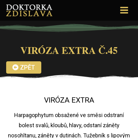
VIRÓZA EXTRA Č.45
ZPĚT
VIRÓZA EXTRA
Harpagophytum obsažené ve směsi odstraní
bolest svalů, kloubů, hlavy, odstaní záněty
nosohltanu, záněty v dutinách. Tužebník s lipovým