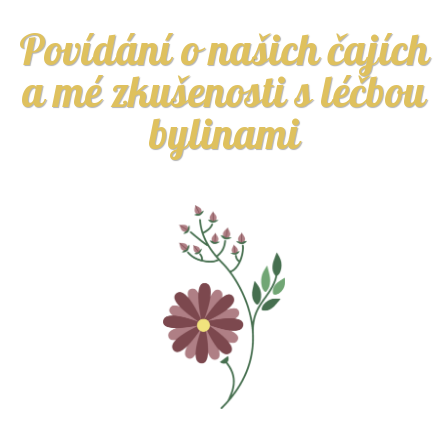
Povídání o našich čajích
a mé zkušenosti s léčbou
bylinami