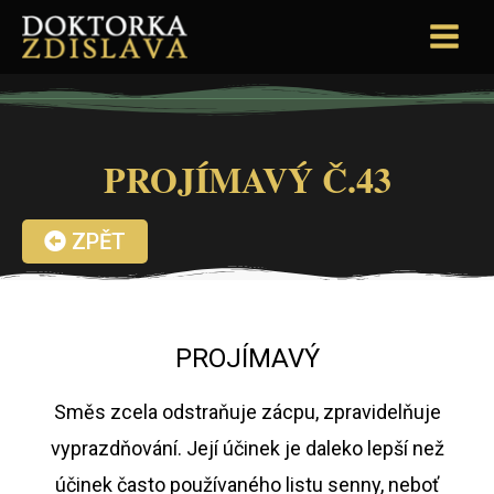
PROJÍMAVÝ Č.43
ZPĚT
PROJÍMAVÝ
Směs zcela odstraňuje zácpu, zpravidelňuje
vyprazdňování. Její účinek je daleko lepší než
účinek často používaného listu senny, neboť