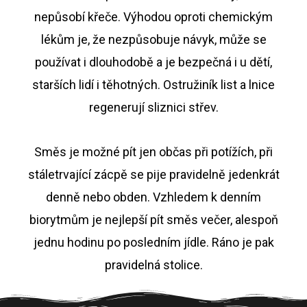
nepůsobí křeče. Výhodou oproti chemickým
lékům je, že nezpůsobuje návyk, může se
používat i dlouhodobě a je bezpečná i u dětí,
starších lidí i těhotných. Ostružiník list a lnice
regenerují sliznici střev.
Směs je možné pít jen občas při potížích, při
stáletrvající zácpě se pije pravidelně jedenkrát
denně nebo obden. Vzhledem k denním
biorytmům je nejlepší pít směs večer, alespoň
jednu hodinu po posledním jídle. Ráno je pak
pravidelná stolice.