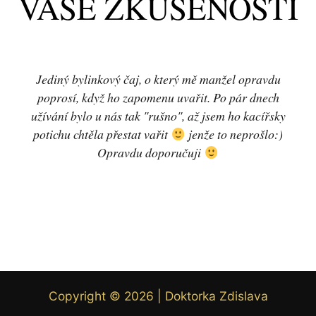
VAŠE ZKUŠENOSTI
Jediný bylinkový čaj, o který mě manžel opravdu
poprosí, když ho zapomenu uvařit. Po pár dnech
užívání bylo u nás tak "rušno", až jsem ho kacířsky
potichu chtěla přestat vařit
jenže to neprošlo:)
Opravdu doporučuji
Copyright © 2026 | Doktorka Zdislava