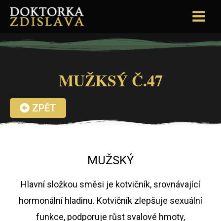
MUŽKSÝ Č.47
ZPĚT
MUŽSKÝ
Hlavní složkou směsi je kotvičník, srovnávající
hormonální hladinu. Kotvičník zlepšuje sexuální
funkce, podporuje růst svalové hmoty,