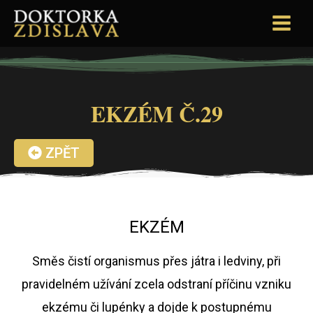
EKZÉM Č.29
ZPĚT
EKZÉM
Směs čistí organismus přes játra i ledviny, při
pravidelném užívání zcela odstraní příčinu vzniku
ekzému či lupénky a dojde k postupnému