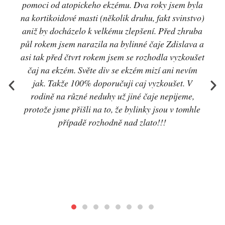
moci od atopickeho ekzému. Dva roky jsem byla
astma
kortikoidové masti (několik druhu, fakt svinstvo)
(nebo
iž by docházelo k velkému zlepšení. Před zhruba
Čaj 
 rokem jsem narazila na bylinné čaje Zdislava a
 tak před čtvrt rokem jsem se rozhodla vyzkoušet
aj na ekzém. Světe div se ekzém mizí ani nevím
jak. Takže 100% doporučuji caj vyzkoušet. V
rodině na různé neduhy už jiné čaje nepijeme,
otože jsme přišli na to, že bylinky jsou v tomhle
případě rozhodně nad zlato!!!