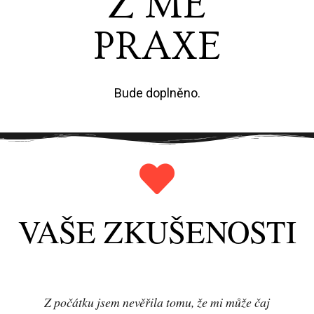
Z MÉ
PRAXE
Bude doplněno.
VAŠE ZKUŠENOSTI
Z počátku jsem nevěřila tomu, že mi může čaj
Od děts