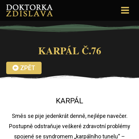
KARPÁL Č.76
ZPĚT
KARPÁL
Směs se pije jedenkrát denně, nejlépe navečer.
Postupně odstraňuje veškeré zdravotní problémy
spojené se syndromem „karpálního tunelu“ –