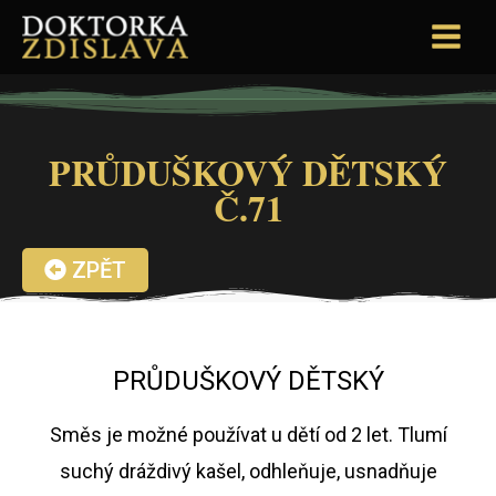
PRŮDUŠKOVÝ DĚTSKÝ
Č.71
ZPĚT
PRŮDUŠKOVÝ DĚTSKÝ
Směs je možné používat u dětí od 2 let. Tlumí
suchý dráždivý kašel, odhleňuje, usnadňuje