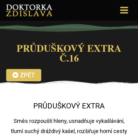
PRŮDUŠKOVÝ EXTRA
Č.16
ZPĚT
PRŮDUŠKOVÝ EXTRA
Směs rozpouští hleny, usnadňuje vykašlávání,
tlumí suchý dráždivý kašel, rozšiřuje horní cesty